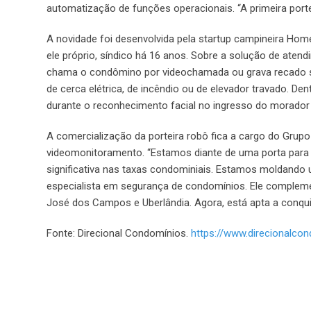
automatização de funções operacionais. “A primeira porte
A novidade foi desenvolvida pela startup campineira Hom
ele próprio, síndico há 16 anos. Sobre a solução de aten
chama o condômino por videochamada ou grava recado se es
de cerca elétrica, de incêndio ou de elevador travado. D
durante o reconhecimento facial no ingresso do morador
A comercialização da porteira robô fica a cargo do Gru
videomonitoramento. “Estamos diante de uma porta para 
significativa nas taxas condominiais. Estamos moldando 
especialista em segurança de condomínios. Ele complem
José dos Campos e Uberlândia. Agora, está apta a conqui
Fonte: Direcional Condomínios.
https://www.direcionalco