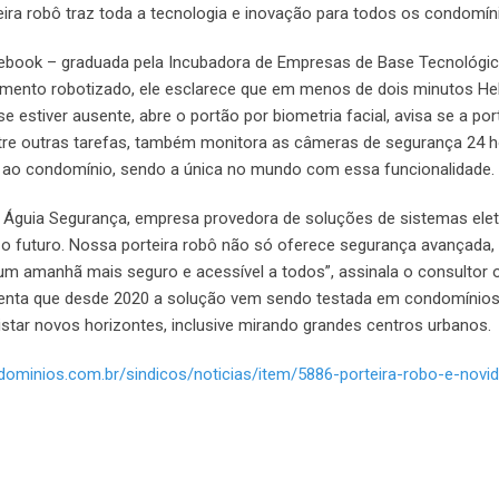
ira robô traz toda a tecnologia e inovação para todos os condomíni
ebook – graduada pela Incubadora de Empresas de Base Tecnológica
dimento robotizado, ele esclarece que em menos de dois minutos Hell
tiver ausente, abre o portão por biometria facial, avisa se a porta
entre outras tarefas, também monitora as câmeras de segurança 24 ho
 ao condomínio, sendo a única no mundo com essa funcionalidade.
po Águia Segurança, empresa provedora de soluções de sistemas el
o futuro. Nossa porteira robô não só oferece segurança avançada,
um amanhã mais seguro e acessível a todos”, assinala o consultor o
enta que desde 2020 a solução vem sendo testada em condomínios 
star novos horizontes, inclusive mirando grandes centros urbanos.
ndominios.com.br/sindicos/noticias/item/5886-porteira-robo-e-nov